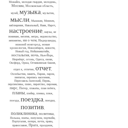
,
,
,
Можайск
молодая гвардия
молодежь
Москва
,
Московская область
,
музыка
,
,
мультик
,
музей
мысли
,
,
,
Мышкин
Мюнхен
,
,
,
,
наблюдения
Навальный
Наив
Нароч
настроение
,
наука
,
не
,
,
,
,
понимаю
негатив
негры
недовольство
ни о чем
,
,
Нидерланды
,
непонятно
нижний новгород
,
новая
хронология
,
,
,
Новосибирск
новости
,
,
Новый год
Нойшванштайн
ностальгия
ночь
,
,
,
Нью-Йорк
,
огонь
,
,
,
Нюрнберг
Одесса
океан
,
,
,
Оксфорд
Орша
Останкинская башня
отчет
,
,
,
отдел к
отлично
,
,
,
,
Охлобыстин
память
Париж
паром
,
,
пентагон
перепись населения
,
,
Переславль-Залесский
Пермь
,
пиво
,
,
,
перспективы
пиратство
пироман
пирс
,
Питер
,
,
,
плакаты
план побега
планы
,
,
,
,
плейер
пленка
пляж
поездка
поезда
,
,
,
поездки
позитив
,
поликлиника
политика
,
,
,
,
,
,
Польша
понты
популизм
портвейн
,
,
,
,
Португалия
потери
почта
права
Прага
,
,
праздник
,
православие