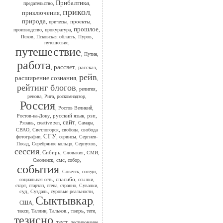
Прибалтика
,
,
предательство
прикол
приключения
,
,
природа
,
,
проекты
,
прическа
прошлое
,
,
,
производство
прокуратура
,
,
,
Псков
Псковская область
Пуров
,
путешесвие
путешествие
,
,
Путин
работа
рассвет
,
,
рассказ
,
рейв
расширение сознания
,
,
рейтинг блогов
,
,
религия
,
,
,
ренова
Рига
роскомнадзор
Россия
,
,
Ростов Великий
,
русский язык
,
рэп
,
Ростов-на-Дону
сайт
,
,
,
,
Рязань
сreative zen
Самара
,
,
,
СВАО
Светлогорск
свобода
свобода
СГУ
,
,
,
фотографии
сервисы
Сергиев-
,
,
,
Посад
Серебряное кольцо
Серпухов
сессия
,
Сибирь
,
,
,
Словакия
СМИ
,
смс
,
,
Смоленск
собор
события
,
,
,
Советск
соседи
,
спасибо
,
,
социальная сеть
ссылки
,
,
,
,
,
старт
стартап
стена
странно
Сувалки
суд
,
,
,
Суздаль
суровые реальности
Сыктывкар
США
,
,
,
,
,
тверь
,
,
такси
Таллин
Тальков.
теги
тезисно
тест
,
,
,
тестирование