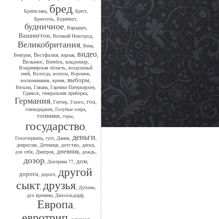
бред
,
,
,
Братислава
Брест
,
,
Брюссель
Будапешт
будничное
,
,
Варадеро
Вашингтон
,
,
Великий Новгород
Великобритания
,
,
Вена
видео
,
Вестфалия
,
взрыв
,
,
Венгрия
Вильнюс
,
,
владимир
,
Витебск
,
Владимирская область
воздушный
,
,
,
,
змей
Вологда
волосы
Воронеж
выборы
,
,
,
воспоминания
время
,
,
,
Вязьма
Гавана
Гармиш-Патеркирхен
,
,
Гданьск
генеральная приборка
Германия
гоа
,
,
,
,
Гитлер
Глазго
,
,
говнодиджеи
Голубые озера
гопники
,
,
горы
государство
,
деньги
,
,
,
,
Гохостервитц
гугл
Дания
,
,
детство
,
,
депрессия
Детенице
диски
дневник
,
,
,
,
для себя
Дмитров
дождь
дозор
дом
,
,
,
Доктрина 77
другой
дорога
,
,
дорого
сыкт
друзья
,
,
,
Дублин
,
,
дух времени
Дюссельдорф
Европа
,
евротрип