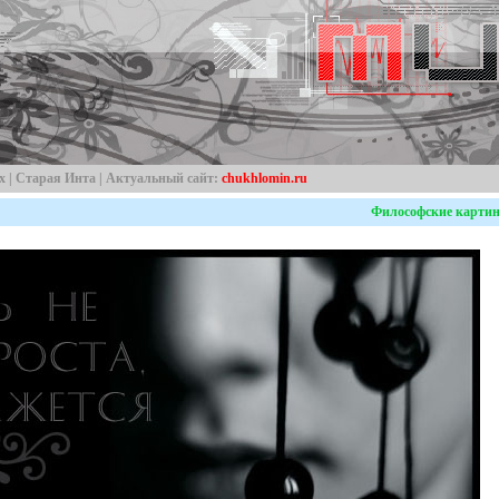
х
|
Старая Инта
| Актуальный сайт:
chukhlomin.ru
Философские карти