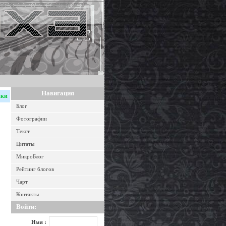
Навигация
нки
Блог
Фотографии
Текст
Цитаты
МикроБлог
Рейтинг блогов
Чарт
Контакты
Войти:
Имя :