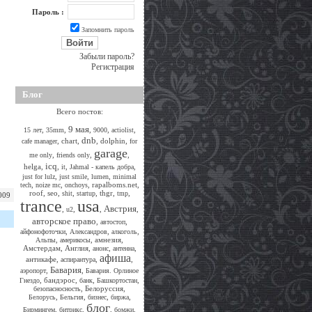
Пароль :
Запомнить пароль
Забыли пароль?
Регистрация
Блог
Всего постов:
9 мая
,
,
,
,
,
15 лет
35mm
9000
actiolist
dnb
,
chart
,
,
dolphin
,
cafe manager
for
garage
,
,
,
me only
friends only
icq
helga
,
,
,
,
it
Jahmal - капель добра
,
,
,
just for lulz
just smile
lumen
minimal
,
,
,
rapalboms.net
,
tech
noize mc
onchoys
roof
,
seo
,
,
,
thgr
,
,
shit
startup
tmp
009
trance
usa
Австрия
,
,
,
,
u2
авторское право
,
,
автостоп
,
,
,
айфонофоточки
Александров
алкоголь
,
,
амнезия
,
Альпы
америкосы
Амстердам
,
Англия
,
,
,
анонс
антенна
афиша
антикафе
,
,
,
аспирантура
Бавария
,
,
аэропорт
Бавария. Орлиное
,
бандэрос
,
,
,
Гнездо
банк
Башкортостан
,
Белоруссия
,
безопасносность
,
,
,
,
Белорусь
Бельгия
бизнес
биржа
блог
,
,
,
,
Бирмингем
битрикс
бомжи