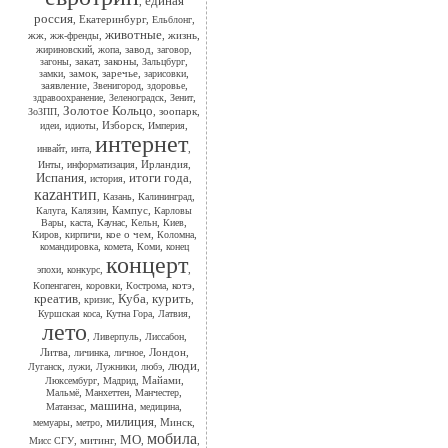
единая
,
россия
,
Екатеринбург
,
,
Ельблонг
животные
жж
,
,
,
жизнь
,
жж-френды
,
,
завод
,
,
жириновский
жопа
заговор
,
закат
,
законы
,
,
загоны
Зальцбург
,
замок
,
заречье
,
,
замки
зарисовки
заявление
,
,
,
Звенигород
здоровье
,
,
,
здравоохранение
Зеленоградск
Зенит
Золотое Кольцо
,
,
зоопарк
,
ЗоЗПП
,
,
Изборск
,
,
идеи
идиоты
Империя
интернет
,
,
,
инвайт
инта
,
,
Ирландия
,
Инты
информатизация
Испания
итоги года
,
,
,
история
каzантип
,
,
,
Казань
Калининград
,
,
Кампус
,
Калуга
Калязин
Карловы
,
,
,
,
,
Вары
каста
Каунас
Кельн
Киев
,
,
кое о чем
,
,
Киров
кирпичи
Коломна
,
,
,
командировка
комета
Коми
конец
концерт
,
,
,
эпохи
конкурс
,
,
,
котэ
,
Копенгаген
коровки
Кострома
креатив
Куба
курить
,
,
,
,
кризис
,
,
,
Куршская коса
Кутна Гора
Латвия
лето
,
,
,
Ливерпуль
Лиссабон
Литва
,
,
,
Лондон
,
личинка
личное
люди
,
,
,
,
,
Луганск
лужи
Лужники
любэ
,
,
Майами
,
Люксембург
Мадрид
,
,
,
Мальмё
Манхеттен
Манчестер
машина
,
,
,
Матанзас
медицина
милиция
,
,
,
Минск
,
мемуары
метро
мобила
МО
,
митинг
,
,
,
Мисс СГУ